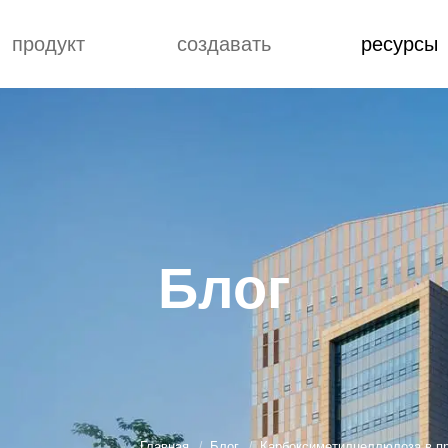
продукт
создавать
ресурсы
Вопросы и ответы
сообщение
блог
ий-аммиачная
понятие
Вопросы и отве
селитра
улучшение
сообщение
новая камедь
блог
иды КМЦ
Блог
Главная
Блог
Карбоксиметилцеллюлоза в пр