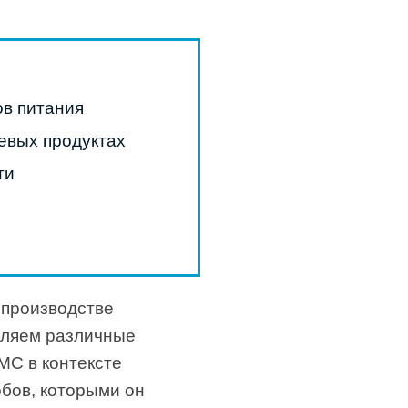
в питания
евых продуктах
ти
 производстве
ебляем различные
MC в контексте
обов, которыми он