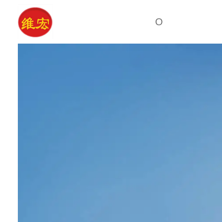
О
посещение завода
Кальц
сертификат
Ксанта
культура
компании
В
о нас