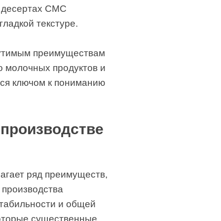
 десертах CMC
гладкой текстуре.
ощутимым преимуществам
о молочных продуктов и
тся ключом к пониманию
производстве
агает ряд преимуществ,
е производства
стабильности и общей
которые существенные